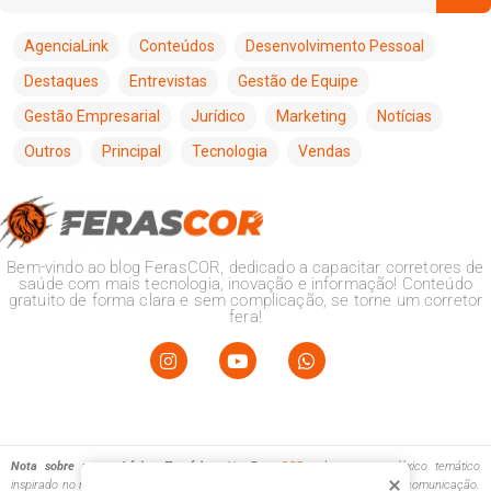
AgenciaLink
Conteúdos
Desenvolvimento Pessoal
Destaques
Entrevistas
Gestão de Equipe
Gestão Empresarial
Jurídico
Marketing
Notícias
Outros
Principal
Tecnologia
Vendas
Bem-vindo ao blog FerasCOR, dedicado a capacitar corretores de
saúde com mais tecnologia, inovação e informação! Conteúdo
gratuito de forma clara e sem complicação, se torne um corretor
fera!
Nota sobre nosso Léxico Temático:
No
Feras
COR
, adotamos um léxico temático
inspirado no reino animal, com o intuito de enriquecer e diversificar nossa comunicação.