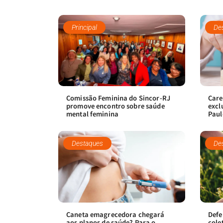
Principal
De
Comissão Feminina do Sincor-RJ
Care
promove encontro sobre saúde
excl
mental feminina
Paul
Destaques
De
Caneta emagrecedora chegará
Defe
aos planos de saúde? Para o
cole