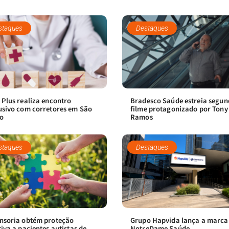
staques
Destaques
 Plus realiza encontro
Bradesco Saúde estreia segu
usivo com corretores em São
filme protagonizado por Tony
o
Ramos
staques
Destaques
nsoria obtém proteção
Grupo Hapvida lança a marca
tiva a pacientes autistas de
NotreDame Saúde