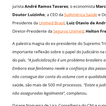
jurista
André Ramos Tavares
; o economista
Marc
Doutor Luizinho
; a CEO da
SulAmérica Saúde
e Od
Presidente da
Unimed Brasil
,
Luiz Otavio de And
Diretor-Presidente da
Seguros Unimed
,
Helton Fre
A palestra magna do ex-presidente do Supremo Trib
importante reflexão sobre o papel do Judiciário na
do país.
“A judicialização é um problema brasileiro a
Embora esse fenômeno revele a confiança das pessoas
não consegue dar conta do volume com a qualidade
saúde, são mais de 500 mil processos.
“Existe a ju
não asseguradas legalmente”
, completou.
Daiane Nogueira de Lira, Conselheira do CNJ e sup