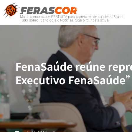
Maior comunidade GRATUITA para corretores de saúde do Brasil!
Tudo sobre Tecnologia e Notícias. Seja o rei nesta selva!
FenaSaúde reúne repr
Executivo FenaSaúd