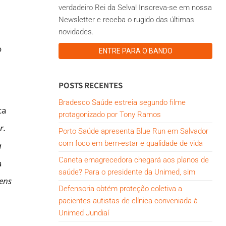
verdadeiro Rei da Selva! Inscreva-se em nossa
Newsletter e receba o rugido das últimas
novidades.
o
ENTRE PARA O BANDO
POSTS RECENTES
Bradesco Saúde estreia segundo filme
ca
protagonizado por Tony Ramos
r.
Porto Saúde apresenta Blue Run em Salvador
com foco em bem-estar e qualidade de vida
a
Caneta emagrecedora chegará aos planos de
a
saúde? Para o presidente da Unimed, sim
ens
Defensoria obtém proteção coletiva a
pacientes autistas de clínica conveniada à
Unimed Jundiaí