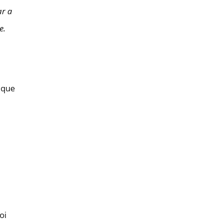
ar a
e.
 que
oi