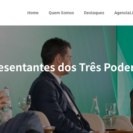
Home
Quem Somos
Destaques
AgenciaL
esentantes dos Três Pod
e”