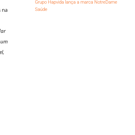
Grupo Hapvida lança a marca NotreDame
s na
Saúde
dar
í um
l,