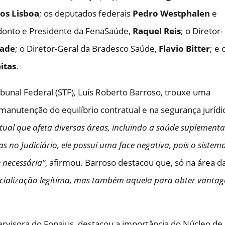
os Lisboa
; os deputados federais
Pedro Westphalen
e
onto e Presidente da FenaSaúde,
Raquel Reis
; o Diretor-
rade
; o Diretor-Geral da Bradesco Saúde,
Flavio Bitter
; e 
itas
.
unal Federal (STF), Luís Roberto Barroso, trouxe uma
 manutenção do equilíbrio contratual e na segurança jurídi
tual que afeta diversas áreas, incluindo a saúde suplementa
 no Judiciário, ele possui uma face negativa, pois o sistem
 necessária”
, afirmou. Barroso destacou que, só na área d
dicialização legítima, mas também aquela para obter vantag
ervisora do Fonajus, destacou a importância do Núcleo de