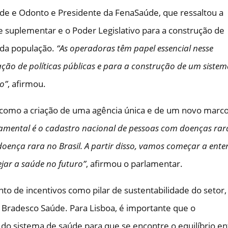
de e Odonto e Presidente da FenaSaúde, que ressaltou a
 suplementar e o Poder Legislativo para a construção de
 da população.
“As operadoras têm papel essencial nesse
ção de políticas públicas e para a construção de um siste
io”
, afirmou.
 como a criação de uma agência única e de um novo marc
amental é o cadastro nacional de pessoas com doenças rar
oença rara no Brasil. A partir disso, vamos começar a ente
jar a saúde no futuro”
, afirmou o parlamentar.
o de incentivos como pilar de sustentabilidade do setor
a Bradesco Saúde. Para Lisboa, é importante que o
o sistema de saúde para que se encontre o equilíbrio en