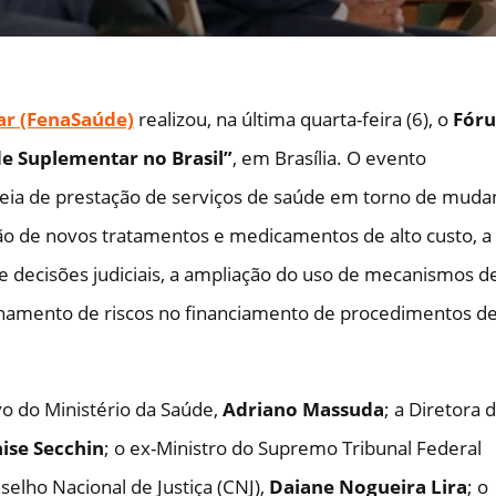
ar (FenaSaúde)
realizou, na última quarta-feira (6), o
Fór
e Suplementar no Brasil”
, em Brasília. O evento
deia de prestação de serviços de saúde em torno de muda
ação de novos tratamentos e medicamentos de alto custo, a
de decisões judiciais, a ampliação do uso de mecanismos d
lhamento de riscos no financiamento de procedimentos d
o do Ministério da Saúde,
Adriano Massuda
; a Diretora 
ise Secchin
; o ex-Ministro do Supremo Tribunal Federal
selho Nacional de Justiça (CNJ),
Daiane Nogueira Lira
; o