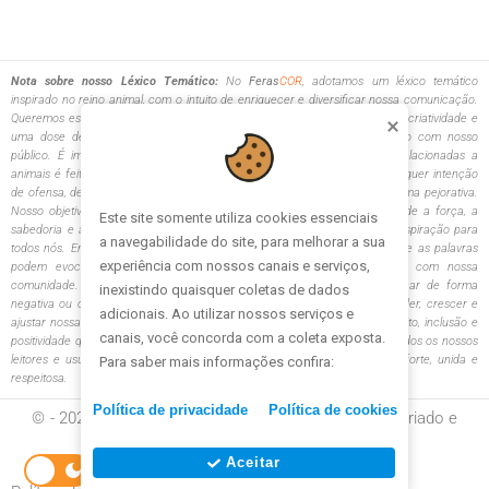
Nota sobre nosso Léxico Temático:
No
Feras
COR
, adotamos um léxico temático
inspirado no reino animal, com o intuito de enriquecer e diversificar nossa comunicação.
Queremos esclarecer que a escolha desse tema visa trazer originalidade, criatividade e
uma dose de descontração às nossas interações, tanto internas quanto com nosso
público. É importante destacar que o uso de analogias e metáforas relacionadas a
animais é feito com o maior respeito e admiração pela natureza, sem qualquer intenção
de ofensa, desrespeito ou comparação direta de pessoas a animais de forma pejorativa.
Nosso objetivo é criar um ambiente comunicativo único e engajador, onde a força, a
Este site somente utiliza cookies essenciais 
sabedoria e as qualidades admiráveis do reino animal sejam fontes de inspiração para
a navegabilidade do site, para melhorar a sua 
todos nós. Entendemos e respeitamos a diversidade de interpretações que as palavras
experiência com nossos canais e serviços, 
podem evocar e nos comprometemos a manter um diálogo aberto com nossa
comunidade. Se em algum momento, a linguagem que escolhemos tocar de forma
inexistindo quaisquer coletas de dados 
negativa ou ofensiva, encorajamos o feedback. Estamos aqui para aprender, crescer e
adicionais. Ao utilizar nossos serviços e 
ajustar nossa comunicação, garantindo que ela reflita os valores de respeito, inclusão e
canais, você concorda com a coleta exposta. 
positividade que nos guiam. Agradecemos a compreensão e o apoio de todos os nossos
leitores e usuários. Juntos, estamos construindo uma comunidade mais forte, unida e
Para saber mais informações confira:
respeitosa.
Política de privacidade
Política de cookies
© - 2026 - FerasCOR - Para Corretores de Saúde | Criado e
gerenciado por
Aceitar