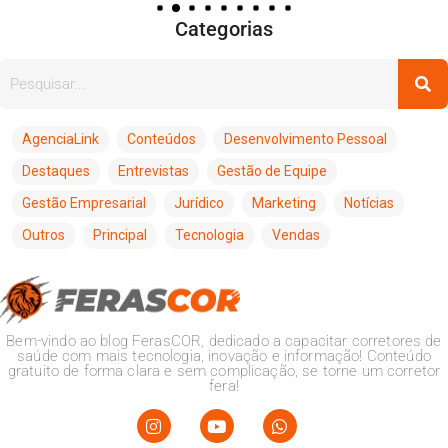
Categorias
AgenciaLink
Conteúdos
Desenvolvimento Pessoal
Destaques
Entrevistas
Gestão de Equipe
Gestão Empresarial
Jurídico
Marketing
Notícias
Outros
Principal
Tecnologia
Vendas
Bem-vindo ao blog FerasCOR, dedicado a capacitar corretores de
saúde com mais tecnologia, inovação e informação! Conteúdo
gratuito de forma clara e sem complicação, se torne um corretor
fera!