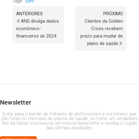
Tags
sami
ANTERIORES
PRÓXIMO
ANS divulga dados
Clientes da Golden
econômico-
Cross recebem
financeiros de 2024
prazo para mudar de
plano de saúde
Newsletter
Entre para o bando de milhares de profissionais e corretores que
são feras no mercado de planos de saúde, se torne um verdadeiro
Rei da Selva! Inscreva-se em nossa Newsletter e receba o rugido
das últimas novidades.