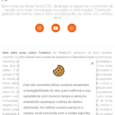
Bem-vindo ao blog FerasCOR, dedicado a capacitar corretores de
saúde com mais tecnologia, inovação e informação! Conteúdo
gratuito de forma clara e sem complicação, se torne um corretor
fera!
Nota sobre nosso Léxico Temático:
No
Feras
COR
, adotamos um léxico temático
inspirado no reino animal, com o intuito de enriquecer e diversificar nossa comunicação.
Queremos esclarecer que a escolha desse tema visa trazer originalidade, criatividade e
uma dose de descontração às nossas interações, tanto internas quanto com nosso
público. É importante destacar que o uso de analogias e metáforas relacionadas a
animais é feito com o maior respeito e admiração pela natureza, sem qualquer intenção
de ofensa, desrespeito ou comparação direta de pessoas a animais de forma pejorativa.
Nosso objetivo é criar um ambiente comunicativo único e engajador, onde a força, a
Este site somente utiliza cookies essenciais 
sabedoria e as qualidades admiráveis do reino animal sejam fontes de inspiração para
a navegabilidade do site, para melhorar a sua 
todos nós. Entendemos e respeitamos a diversidade de interpretações que as palavras
experiência com nossos canais e serviços, 
podem evocar e nos comprometemos a manter um diálogo aberto com nossa
comunidade. Se em algum momento, a linguagem que escolhemos tocar de forma
inexistindo quaisquer coletas de dados 
negativa ou ofensiva, encorajamos o feedback. Estamos aqui para aprender, crescer e
adicionais. Ao utilizar nossos serviços e 
ajustar nossa comunicação, garantindo que ela reflita os valores de respeito, inclusão e
canais, você concorda com a coleta exposta. 
positividade que nos guiam. Agradecemos a compreensão e o apoio de todos os nossos