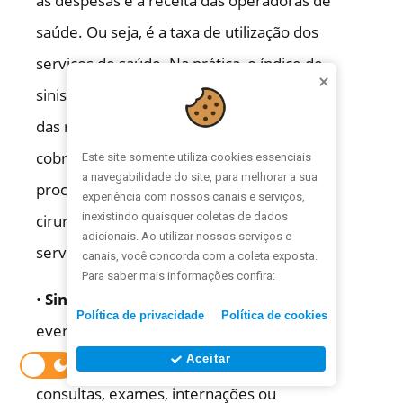
as despesas e a receita das operadoras de
saúde. Ou seja, é a taxa de utilização dos
serviços de saúde. Na prática, o índice de
sinistralidade descreve qual porcentagem
das receitas dos planos foi consumida para
cobrir as despesas com atendimentos e
Este site somente utiliza cookies essenciais 
a navegabilidade do site, para melhorar a sua 
procedimentos, como consultas, exames,
experiência com nossos canais e serviços, 
inexistindo quaisquer coletas de dados 
cirurgias, internações, entre outros
adicionais. Ao utilizar nossos serviços e 
serviços.
canais, você concorda com a coleta exposta. 
Para saber mais informações confira:
•
Sinistro
: Sinistro é o nome dado ao
Política de privacidade
Política de cookies
evento ou situação em que o plano de
Aceitar
saúde precisa cobrir. Por exemplo,
consultas, exames, internações ou