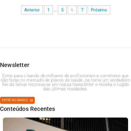
Anterior
1
…
5
6
7
Próximo
Newsletter
Entre para o bando de milhares de profissionais e corretores que
são feras no mercado de planos de saúde, se torne um verdadeiro
Rei da Selva! Inscreva-se em nossa Newsletter e receba o rugido
das últimas novidades.
ENTRE NO BANDO
Conteúdos Recentes